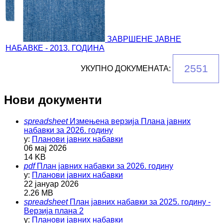
ЗАВРШЕНЕ ЈАВНЕ
НАБАВКЕ - 2013. ГОДИНА
2551
УКУПНО ДОКУМЕНАТА:
Нови документи
spreadsheet
Измењена верзија Плана јавних
набавки за 2026. годину
у:
Планови јавних набавки
06 мај 2026
14 KB
pdf
План јавних набавки за 2026. годину
у:
Планови јавних набавки
22 јануар 2026
2.26 MB
spreadsheet
План јавних набавки за 2025. годину -
Верзија плана 2
у:
Планови јавних набавки