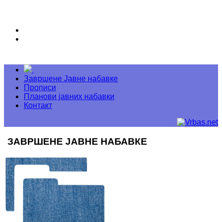
Завршене Јавне набавке
Прописи
Планови јавних набавки
Контакт
ЗАВРШЕНЕ ЈАВНЕ НАБАВКЕ