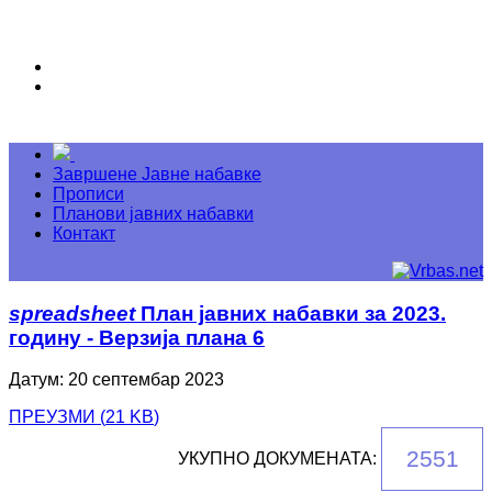
Завршене Јавне набавке
Прописи
Планови јавних набавки
Контакт
spreadsheet
План јавних набавки за 2023.
годину - Верзија плана 6
Датум: 20 септембар 2023
ПРЕУЗМИ
(
21 KB
)
2551
УКУПНО ДОКУМЕНАТА: