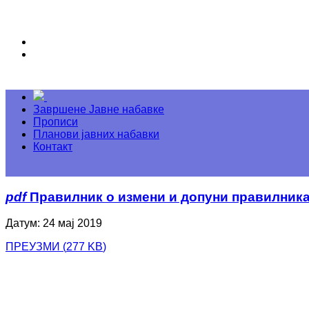
Завршене Јавне набавке
Прописи
Планови јавних набавки
Контакт
pdf
Правилник о измени и допуни правилника
Датум: 24 мај 2019
ПРЕУЗМИ
(
277 KB
)