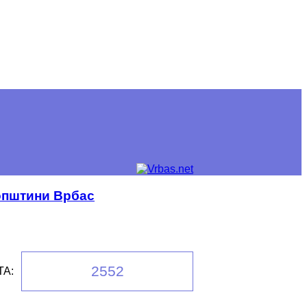
 општини Врбас
2552
А: