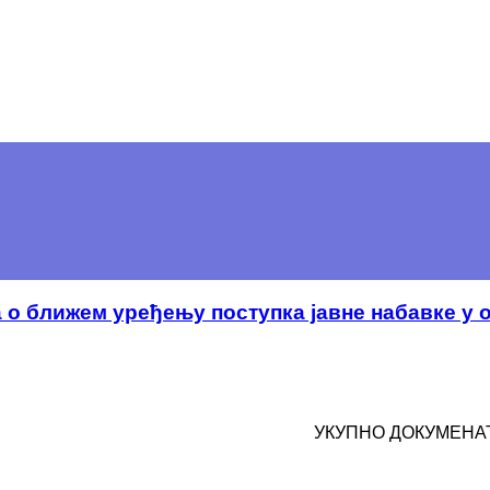
 о ближем уређењу поступка јавне набавке у
УКУПНО ДОКУМЕНАТ